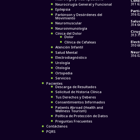
Cons
311 6
Neurocirugía General y Funcional
Epilepsia
Parti
316 0
Parkinson y Desórdenes del
Movimiento
Salu
Neuromuscular
314 6
Neuroinmunología
Cirug
Cínica del Dolor
313 7
Dolor
Elect
Clínica de Cefaleas
310 6
Atención Infantil
Neur
Salud Mental
316 0
Electrodiagnóstico
Urología
Otología
Ortopedia
Servicios
Pacientes
Descarga de Resultados
Solicitud de Historia Clínica
Tus Derechos y Deberes
Consentimientos Informados
Patients Abroad (Health and
Wellness Tourism)
Política de Protección de Datos
Preguntas Frecuentes
Contáctenos
PQRS