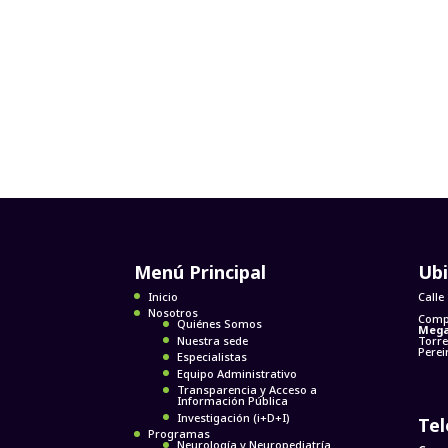
Menú Principal
Ubi
Inicio
Calle
Nosotros
Comp
Quiénes Somos
Mega
Nuestra sede
Torre
Perei
Especialistas
Equipo Administrativo
Transparencia y Acceso a
Información Pública
Investigación (i+D+I)
Te
Programas
Neurología y Neuropediatría