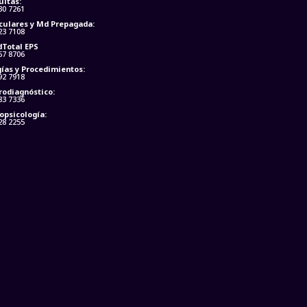
ultas:
30 7261
culares y Md Prepagada:
23 7108
dTotal EPS
67 8706
ías y Procedimientos:
92 7918
rodiagnóstico:
83 7336
opsicología:
28 2255