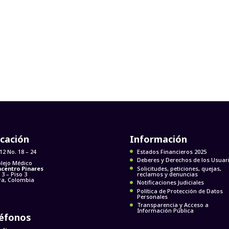
cación
Información
 12 No. 18 – 24
Estados Financieros 2025
Deberes y Derechos de los Usuar
lejo Médico
centro Pinares
Solicitudes, peticiones, quejas,
 3 – Piso 3
reclamos y denuncias
ra, Colombia
Notificaciones Judiciales
Política de Protección de Datos
Personales
Transparencia y Acceso a
Información Pública
léfonos