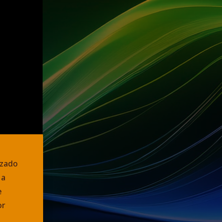
izado
 a
e
or