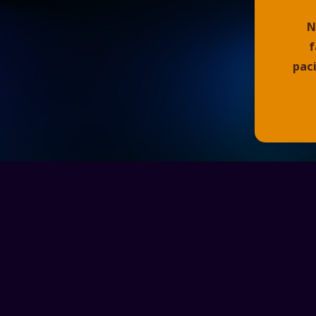
N
f
pac