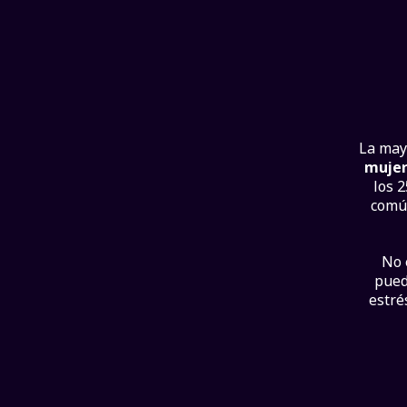
La may
muje
los 
común
No 
pued
estré