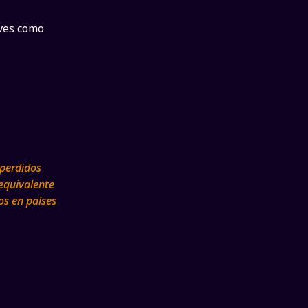
aves como
 perdidos
equivalente
os en países