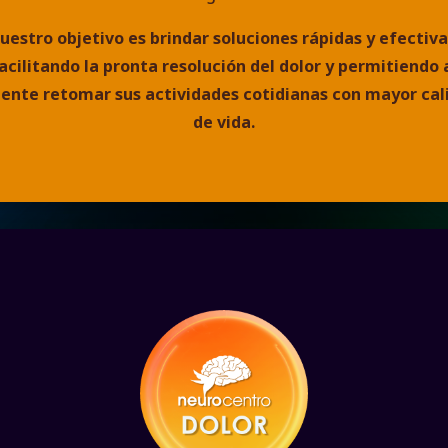
uestro objetivo es brindar soluciones rápidas y efectiva
acilitando la pronta resolución del dolor y permitiendo 
iente retomar sus actividades cotidianas con mayor cal
de vida.