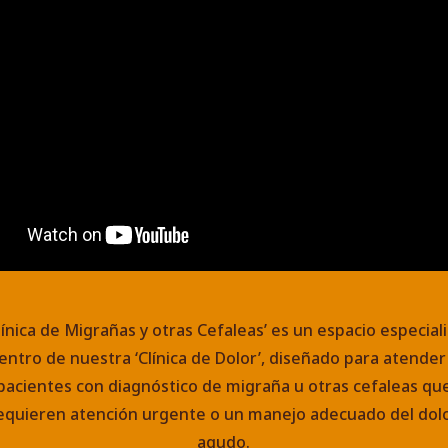
Clínica de Migrañas y otras Cefaleas’ es un espacio especial
entro de nuestra ‘Clínica de Dolor’, diseñado para atender
pacientes con diagnóstico de migraña u otras cefaleas qu
equieren atención urgente o un manejo adecuado del dol
agudo.