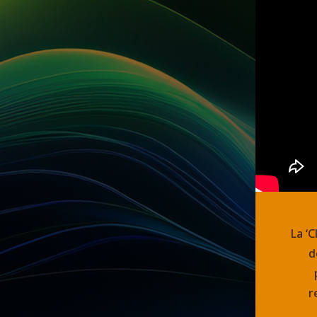
La ‘
d
r