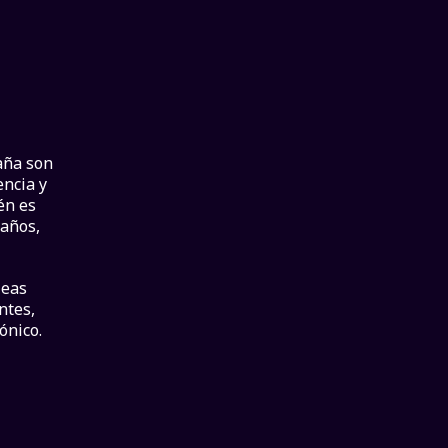
aña son
encia y
én es
 años,
leas
ntes,
ónico.