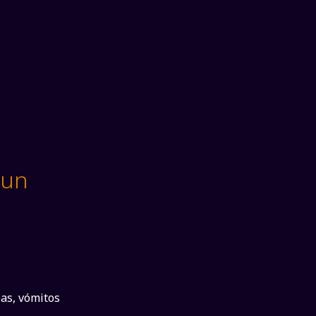
 un
as, vómitos