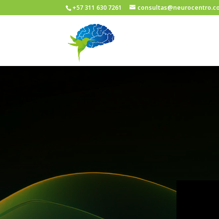
+57 311 630 7261
consultas@neurocentro.c