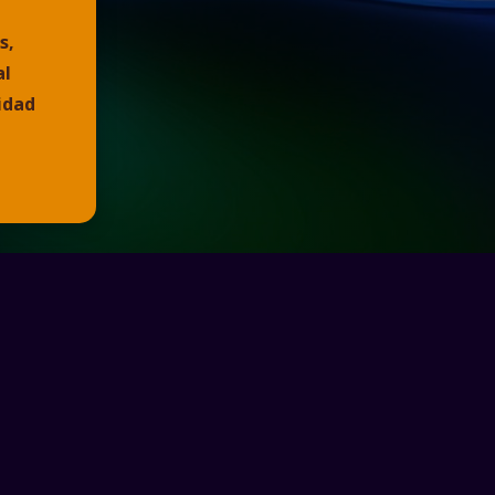
s,
al
idad