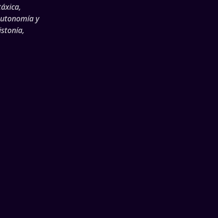
táxica,
autonomía y
istonía,