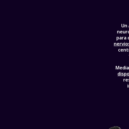
Un
neuro
para 
nervio
cent
Media
dispo
re