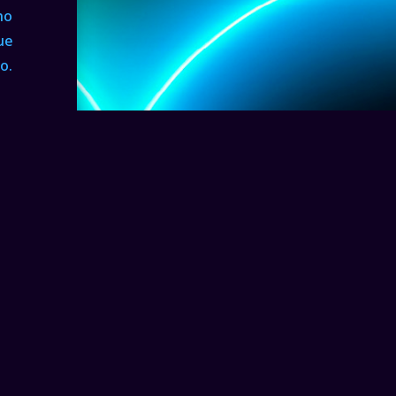
no
ue
o.