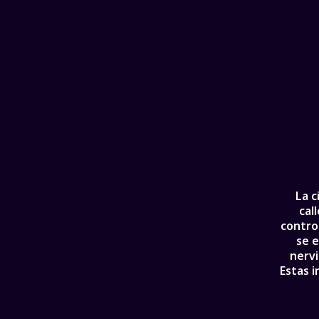
La c
cal
contro
se e
nervi
Estas 