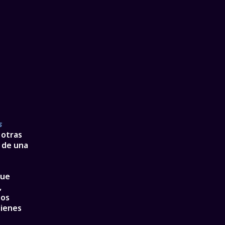
s
 otras
s de una
que
,
tos
uienes