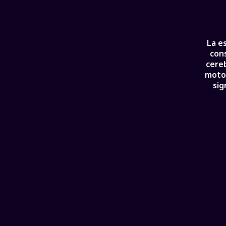
La e
cons
cereb
motor
sig