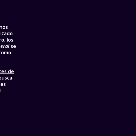
rnos
lizado
ro
, los
eral
se
 como
.
tes de
busca
nes
s