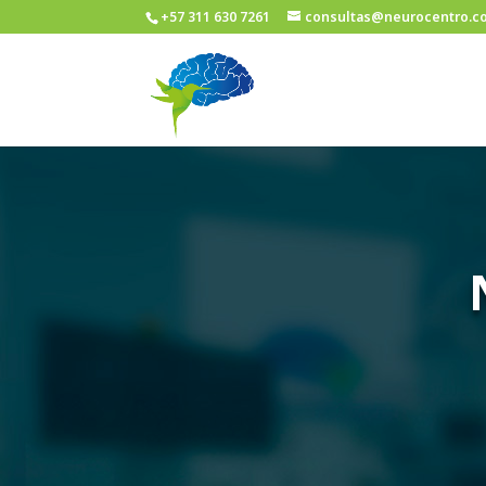
+57 311 630 7261
consultas@neurocentro.c