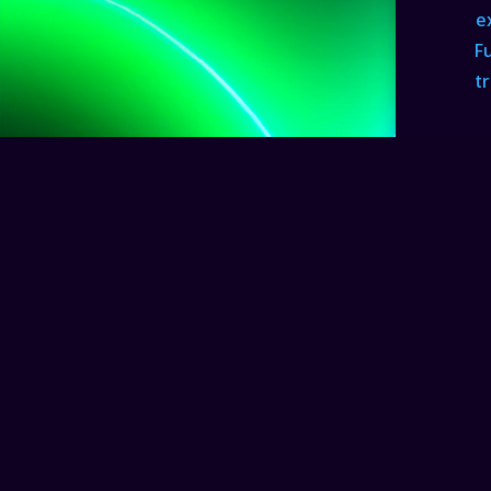
e
F
t