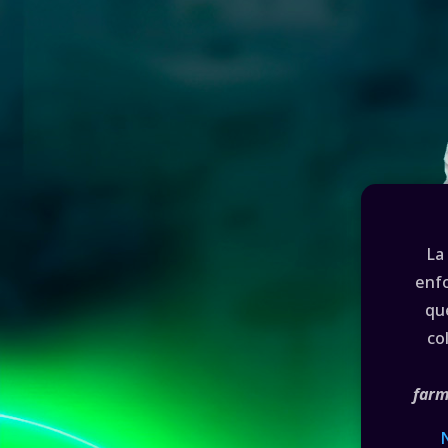
L
enfo
qu
co
farm