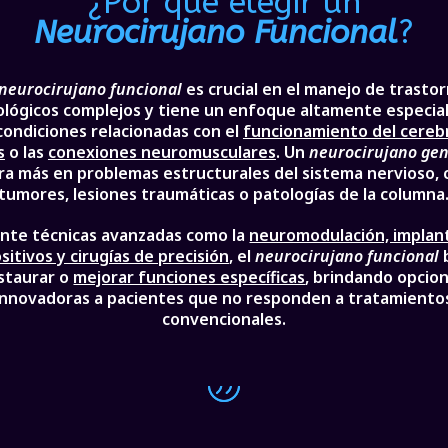
¿Por qué elegir un
Neurocirujano Funcional
?
neurocirujano funcional
es crucial en el manejo de trasto
lógicos complejos y tiene un enfoque altamente especia
condiciones relacionadas con el
funcionamiento del cereb
s
o las
conexiones neuromusculares
. Un
neurocirujano gen
ra más en problemas estructurales del sistema nervioso,
tumores, lesiones traumáticas o patologías de la columna
nte técnicas avanzadas como la
neuromodulación, implan
sitivos y cirugías de precisión
, el
neurocirujano funcional
staurar o
mejorar funciones específicas
, brindando opcio
innovadoras a pacientes que no responden a tratamiento
convencionales.