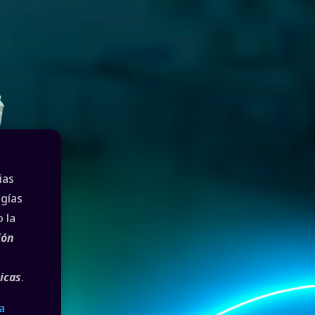
ias
ogías
 la
ión
icas
.
a