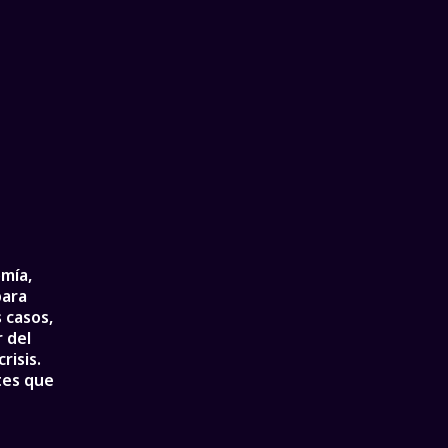
omía,
para
 casos,
r del
risis.
tes que