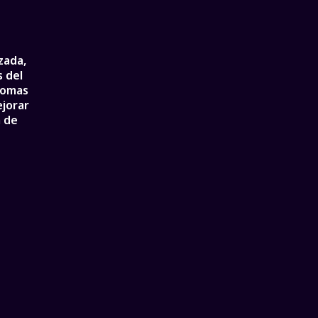
zada,
s del
tomas
ejorar
a de