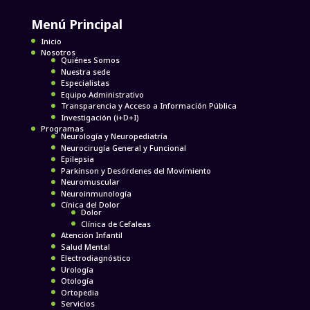
Menú Principal
Inicio
Nosotros
Quiénes Somos
Nuestra sede
Especialistas
Equipo Administrativo
Transparencia y Acceso a Información Pública
Investigación (i+D+I)
Programas
Neurología y Neuropediatría
Neurocirugía General y Funcional
Epilepsia
Parkinson y Desórdenes del Movimiento
Neuromuscular
Neuroinmunología
Cínica del Dolor
Dolor
Clínica de Cefaleas
Atención Infantil
Salud Mental
Electrodiagnóstico
Urología
Otología
Ortopedia
Servicios