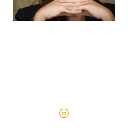
Los
tipos de cefalea
más comunes
son la
migraña
y los de
tipos tensión
por estrés, sobrecarga laboral o
poco sueño; otros son los
dolores de
cabeza primarios
-es decir, que NO son por otra
causa como un tumor o un aneurisma o algo
que ponga en riesgo la vida- como las
Neuralgias Craneales
(Neuralgia del Trigémino,
Neuralgia Occipital) y otros relacionados con la
actividad sexual, con el ejercicio, los esfuerzos,
con la tos y el estornudo.