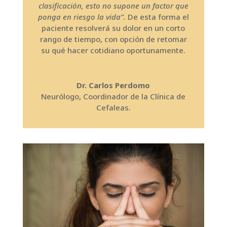
clasificación, esto no supone un factor que
ponga en riesgo la vida”.
De esta forma el
paciente resolverá su dolor en un corto
rango de tiempo, con opción de retomar
su qué hacer cotidiano oportunamente.
Dr. Carlos Perdomo
Neurólogo, Coordinador de la Clínica de
Cefaleas.