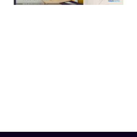
¿Cuándo debo consultar un
Neurólogo por mi dolor de cabeza?
Cuando el dolor
limita tus
actividades
, te deja en cama y no
puedes realizar tus tareas
cotidianas.
Cuando el dolor tiene
síntomas
acompañantes
que tiene que ver
con
manifestaciones visuales
,
pérdida de visión o mirada borrosa.
Cuando consumes
medicamentos
y
NO obtienes una respuesta
satisfactoria.
Si
recurres frecuentemente al médico
o al servicio de urgencias.