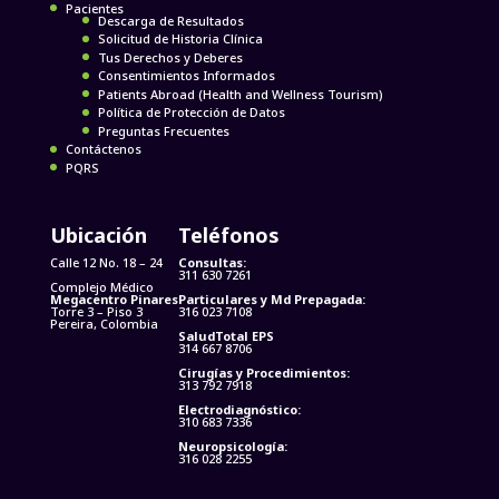
Pacientes
Descarga de Resultados
Solicitud de Historia Clínica
Tus Derechos y Deberes
Consentimientos Informados
Patients Abroad (Health and Wellness Tourism)
Política de Protección de Datos
Preguntas Frecuentes
Contáctenos
PQRS
Ubicación
Teléfonos
Calle 12 No. 18 – 24
Consultas:
311 630 7261
Complejo Médico
Megacentro Pinares
Particulares y Md Prepagada:
Torre 3 – Piso 3
316 023 7108
Pereira, Colombia
SaludTotal EPS
314 667 8706
Cirugías y Procedimientos:
313 792 7918
Electrodiagnóstico:
310 683 7336
Neuropsicología:
316 028 2255