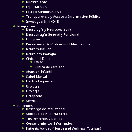
Nuestra sede
Especialistas
Equipo Administrativo
Transparencia y Acceso a Información Pública
Investigación (i+D+I)
Programas
Neurología y Neuropediatría
Neurocirugía General y Funcional
Epilepsia
Parkinson y Desórdenes del Movimiento
Neuromuscular
Neuroinmunología
Cínica del Dolor
Dolor
Clínica de Cefaleas
Atención Infantil
Salud Mental
Electrodiagnóstico
Urología
Otología
Ortopedia
Servicios
Pacientes
Descarga de Resultados
Solicitud de Historia Clínica
Tus Derechos y Deberes
Consentimientos Informados
Patients Abroad (Health and Wellness Tourism)