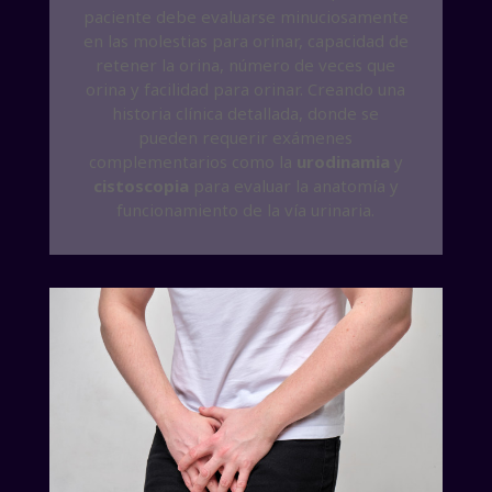
paciente debe evaluarse minuciosamente
en las molestias para orinar, capacidad de
retener la orina, número de veces que
orina y facilidad para orinar. Creando una
historia clínica detallada, donde se
pueden requerir exámenes
complementarios como la
urodinamia
y
cistoscopia
para evaluar la anatomía y
funcionamiento de la vía urinaria.