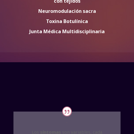
con tejidos
Neuromodulación sacra
Toxina Botulínica
Junta Médica Multidisciplinaria
Los
síntomas
son variables, cada