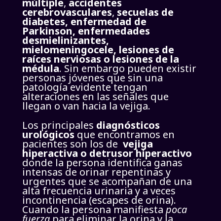
múltiple
,
accidentes
cerebrovasculares
,
secuelas de
diabetes, enfermedad de
Parkinson, enfermedades
desmielinizantes,
mielomeningocele, lesiones de
raíces nerviosas o lesiones de la
médula
.
Sin embargo pueden existir
personas jóvenes que sin una
patología evidente tengan
alteraciones en las señales que
llegan o van hacia la vejiga.
Los principales
diagnósticos
urológicos
que encontramos en
pacientes son los de
vejiga
hiperactiva o detrusor hiperactivo
donde la persona identifica ganas
intensas de orinar repentinas y
urgentes que se acompañan de una
alta frecuencia urinaria y a veces
incontinencia (escapes de orina).
Cuando
la persona manifiesta
poca
fuerza
para eliminar la orina y la