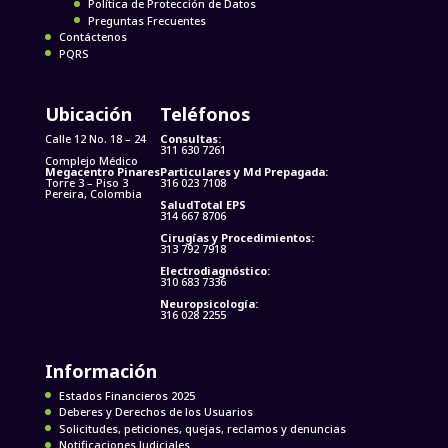
Política de Protección de Datos
Preguntas Frecuentes
Contáctenos
PQRS
Ubicación
Teléfonos
Calle 12 No. 18 – 24
Consultas:
311 630 7261
Complejo Médico
Megacentro Pinares
Particulares y Md Prepagada:
Torre 3 – Piso 3
316 023 7108
Pereira, Colombia
SaludTotal EPS
314 667 8706
Cirugías y Procedimientos:
313 792 7918
Electrodiagnóstico:
310 683 7336
Neuropsicología:
316 028 2255
Información
Estados Financieros 2025
Deberes y Derechos de los Usuarios
Solicitudes, peticiones, quejas, reclamos y denuncias
Notificaciones Judiciales