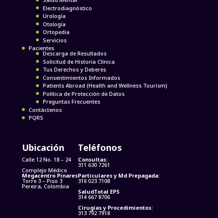
Electrodiagnóstico
Urología
Otología
Ortopedia
Servicios
Pacientes
Descarga de Resultados
Solicitud de Historia Clínica
Tus Derechos y Deberes
Consentimientos Informados
Patients Abroad (Health and Wellness Tourism)
Política de Protección de Datos
Preguntas Frecuentes
Contáctenos
PQRS
Ubicación
Teléfonos
Calle 12 No. 18 – 24
Consultas:
311 630 7261
Complejo Médico
Megacentro Pinares
Particulares y Md Prepagada:
Torre 3 – Piso 3
316 023 7108
Pereira, Colombia
SaludTotal EPS
314 667 8706
Cirugías y Procedimientos:
313 792 7918